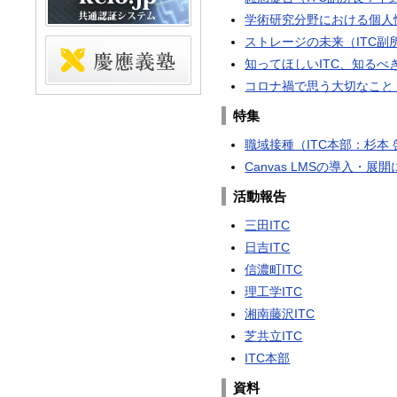
学術研究分野における個人
ストレージの未来（ITC副
知ってほしいITC、知るべき
コロナ禍で思う大切なこと（
特集
職域接種（ITC本部：杉本
Canvas LMSの導入・
活動報告
三田ITC
日吉ITC
信濃町ITC
理工学ITC
湘南藤沢ITC
芝共立ITC
ITC本部
資料