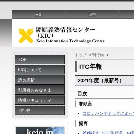
三田
日吉
トップ
>
刊行物
>
TOP
ITC年報
KICについて
所長挨拶
2021年度（最新号）
利用者のみなさま
目次
情報セキュリティ
巻頭言
刊行物
コロナパンデミックによって
提言
雑感提言（ITC副所長：中