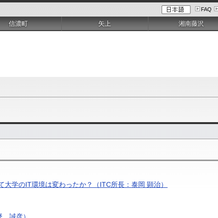
FAQ
信濃町
矢上
湘南藤沢
大学のIT環境は変わったか？（ITC所長：泰岡 顕治）
野 誠彦）