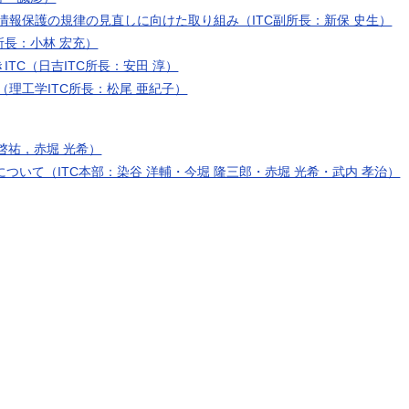
情報保護の規律の見直しに向けた取り組み（ITC副所長：新保 史生）
所長：小林 宏充）
ITC（日吉ITC所長：安田 淳）
理工学ITC所長：松尾 亜紀子）
 啓祐，赤堀 光希）
展開について（ITC本部：染谷 洋輔・今堀 隆三郎・赤堀 光希・武内 孝治）