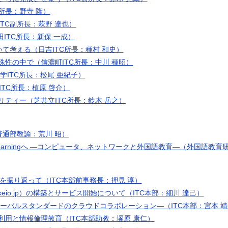
TC所長：野寺 隆）
TC副所長：萩野 達也）
三田ITC所長：新保 一成）
いて考える（日吉ITC所長：種村 和史）
性の中で（信濃町ITC所長：中川 種昭）
学ITC所長：松尾 亜紀子）
ITC所長：植原 啓介）
ティー（芝共立ITC所長：鈴木 岳之）
普通部教諭：荒川 昭）
-learningへ ―コンピュータ、ネットワークと外国語教育―（外国語教
間を振り返って（ITC本部前事務長：押見 淳）
io.jp）の構築とサービス開始について（ITC本部：細川 達己）
ローバルスタンダードのクラウドコラボレーション―（ITC本部：宮本 
用と情報倫理教育（ITC本部助教：塚原 康仁）