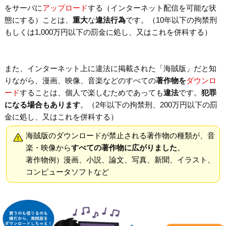
をサーバに
アップロード
する（インターネット配信を可能な状
態にする）ことは、
重大
な
違法行為
です。（10年以下の拘禁刑
もしくは1,000万円以下の罰金に処し、又はこれを併科する）
また、インターネット上に違法に掲載された「海賊版」だと知
りながら、漫画、映像、音楽などのすべての
著作物を
ダウンロ
ード
することは、個人で楽しむためであっても
違法
です。
犯罪
になる場合もあります
。（2年以下の拘禁刑、200万円以下の罰
金に処し、又はこれを併科する）
海賊版のダウンロードが禁止される著作物の種類が、音
楽・映像から
すべての著作物に広がりました
。
著作物例）漫画、小説、論文、写真、新聞、イラスト、
コンピュータソフトなど