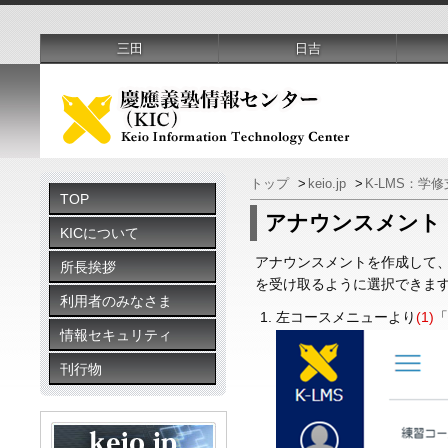
三田
日吉
トップ
>
keio.jp
>
K-LMS：学
TOP
アナウンスメント
KICについて
アナウンスメントを作成して
所長挨拶
を受け取るように選択できま
利用者のみなさま
左コースメニューより
(1)
情報セキュリティ
刊行物