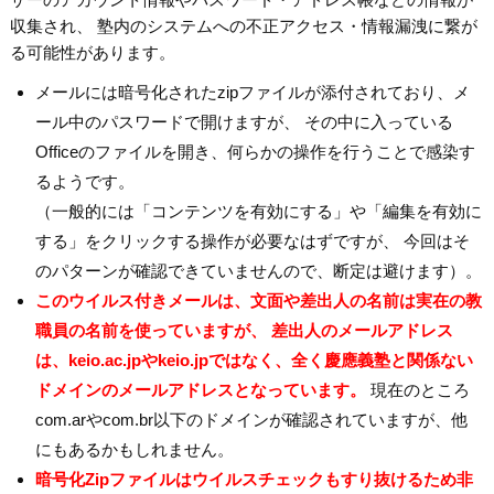
収集され、 塾内のシステムへの不正アクセス・情報漏洩に繋が
る可能性があります。
メールには暗号化されたzipファイルが添付されており、メ
ール中のパスワードで開けますが、 その中に入っている
Officeのファイルを開き、何らかの操作を行うことで感染す
るようです。
（一般的には「コンテンツを有効にする」や「編集を有効に
する」をクリックする操作が必要なはずですが、 今回はそ
のパターンが確認できていませんので、断定は避けます）。
このウイルス付きメールは、文面や差出人の名前は実在の教
職員の名前を使っていますが、 差出人のメールアドレス
は、keio.ac.jpやkeio.jpではなく、全く慶應義塾と関係ない
ドメインのメールアドレスとなっています。
現在のところ
com.arやcom.br以下のドメインが確認されていますが、他
にもあるかもしれません。
暗号化Zipファイルはウイルスチェックもすり抜けるため非