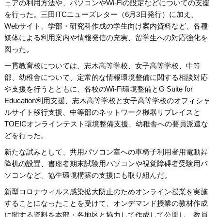
ェアの利用方法や、パソコンやWi-Fiの設定などについての支援
を行った。三田ITCニューズレター（6月3日発行）に加え、
Webサイト、学部・研究科作成の学生向け案内資料など、各種
媒体による利用案内や情報発信の充実、留学生への対応強化を
図った。
一貫教育校については、志木高等学校、女子高等学校、中等
部、幼稚舎について、定常的な情報環境整備に関する相談対応
や支援を行うとともに、各校のWi-Fi環境整備とG Suite for
Education利用支援、志木高等学校と女子高等学校のオフィシャ
ルサイト移行支援、中等部のネットワーク機器リプレイスと
TOEICオンラインテスト環境整備支援、幼稚舎への要員派遣な
どを行った。
新たな試みとして、共用パソコン室への車椅子利用者用電動昇
降机の設置、書痙者期末試験用パソコンや視覚障碍者受験用パ
ソコンなど、協生環境構築の支援にも取り組んだ。
新型コロナウィルス感染拡大防止のためオンライン授業を実施
することになったことを受けて、オンデマンド授業の教材作成
に関する資料を本部・各地区と協力して作成して公開し、教員