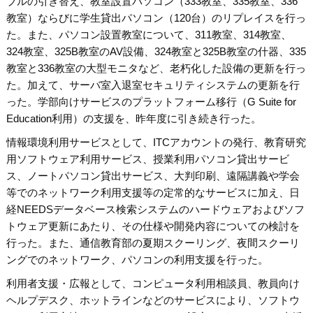
ブルの引き替え、教室設置パソコン（333教室、335教室、336
教室）ならびに学生貸出パソコン（120台）のリプレイスを行っ
た。また、パソコン設置教室について、311教室、314教室、
324教室、325B教室のAV設備、324教室と325B教室の什器、335
教室と336教室の大型モニタなど、老朽化した設備の更新を行っ
た。加えて、サーバ室入退室セキュリティシステムの更新を行
った。学部向けサービスのプラットフォーム移行（G Suite for
Education利用）の支援を、昨年度に引き続き行った。
情報環境利用サービスとして、ITCアカウントの発行、教育研究
用ソフトウェア利用サービス、授業利用パソコン貸出サービ
ス、ノートパソコン貸出サービス、大判印刷、遠隔講義や学会
等でのネットワーク利用支援等の定常的なサービスに加え、日
経NEEDSデータベース検索システムのハードウェアおよびソフ
トウェア更新にあたり、その仕様や開発内容についての検討を
行った。また、通信教育部の夏期スクーリング、夜間スクーリ
ングでのネットワーク、パソコンの利用支援を行った。
利用者支援・広報として、コンピュータ利用相談員、教員向け
ヘルプデスク、ホットラインなどのサービスにより、ソフトウ