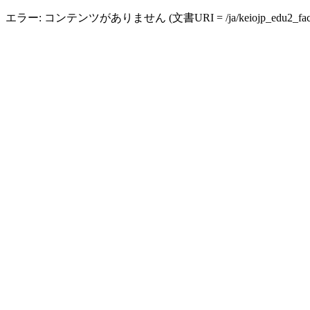
エラー: コンテンツがありません (文書URI = /ja/keiojp_edu2_facult