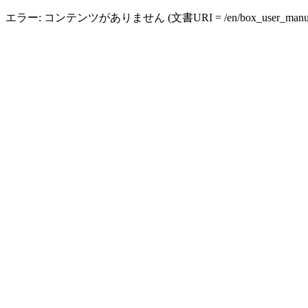
エラー: コンテンツがありません (文書URI = /en/box_user_manual_gr